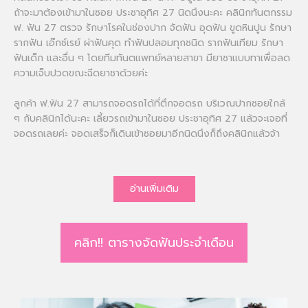
ถ้าจะมาต้องเข้ามาในซอย ประชาอุทิศ 27 นิดนึงนะคะ คลินิกทันตกรรม
ฟ. ฟัน 27 ตรวจ รักษาโรคในช่องปาก จัดฟัน อุดฟัน ขูดหินปูน รักษา
รากฟัน เอ๊กซ์เรย์ ผ่าฟันคุด ทำฟันปลอมทุกชนิด รากฟันเทียม รักษา
ฟันเด็ก และอื่น ๆ โดยทีมทันตแพทย์หลายสาขา มียาชาแบบทาเพื่อลด
ความเจ็บปวดขณะฉีดยาชาด้วยค่ะ
ลูกค้า ฟ.ฟัน 27 สามารถจอดรถได้ที่ตึกจอดรถ บริเวณปากซอยใกล้
ๆ กับคลินิกได้นะคะ เลี้ยวรถเข้ามาในซอย ประชาอุทิศ 27 แล้วจะเจอที่
จอดรถเลยค่ะ จอดเสร็จก็เดินเข้าซอยมาอีกนิดนึงก็ถึงคลินิกแล้วจ้า
อ่านเพิ่มเติม
คลิก!! ตารางจัดฟันประจำเดือน