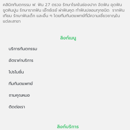
คลินิกทันตกรรม ฟ. ฟัน 27 ตรวจ รักษาโรคในช่องปาก จัดฟัน อุดฟัน
ขูดหินปูน รักษารากฟัน เอ๊กซ์เรย์ ผ่าฟันคุด ทำฟันปลอมทุกชนิด รากฟัน
เทียม รักษาฟันเด็ก และอื่น ๆ โดยทีมทันตแพทย์ที่มีความเชี่ยวชาญใน
แต่ละสาขา
ลิงก์เมนู
บริการทันตกรรม
อัตราค่าบริการ
โปรโมชั่น
ทีมทันตแพทย์
ถามคุณหมอ
ติดต่อเรา
ลิงก์บริการ