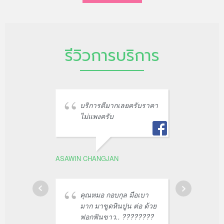
รีวิวการบริการ
บริการดีมากเลยครับราคา
หมอบ
ไม่แพงครับ
สะอ
ASAWIN CHANGJAN
เพียว คนไร้รา
คุณหมอ กอบกุล มือเบา
คุณห
มาก มาขูดหินปูน ต่อ ด้วย
ฟันผ
ฟอกฟันขาว.. ????????
สวย