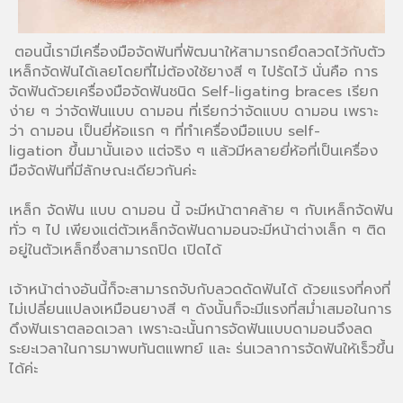
ตอนนี้เรามีเครื่องมือจัดฟันที่พัฒนาให้สามารถยึดลวดไว้กับตัว
เหล็กจัดฟันได้เลยโดยที่ไม่ต้องใช้ยางสี ๆ ไปรัดไว้ นั่นคือ การ
จัดฟันด้วยเครื่องมือจัดฟันชนิด Self-ligating braces เรียก
ง่าย ๆ ว่าจัดฟันแบบ ดามอน ที่เรียกว่าจัดแบบ ดามอน เพราะ
ว่า ดามอน เป็นยี่ห้อแรก ๆ ที่ทำเครื่องมือแบบ self-
ligation ขึ้นมานั้นเอง แต่จริง ๆ แล้วมีหลายยี่ห้อที่เป็นเครื่อง
มือจัดฟันที่มีลักษณะเดียวกันค่ะ
เหล็ก จัดฟัน แบบ ดามอน นี้ จะมีหน้าตาคล้าย ๆ กับเหล็กจัดฟัน
ทั่ว ๆ ไป เพียงแต่ตัวเหล็กจัดฟันดามอนจะมีหน้าต่างเล็ก ๆ ติด
อยู่ในตัวเหล็กซึ่งสามารถปิด เปิดได้
เจ้าหน้าต่างอันนี้ก็จะสามารถจับกับลวดดัดฟันได้ ด้วยแรงที่คงที่
ไม่เปลี่ยนแปลงเหมือนยางสี ๆ ดังนั้นก็จะมีแรงที่สม่ำเสมอในการ
ดึงฟันเราตลอดเวลา เพราะฉะนั้นการจัดฟันแบบดามอนจึงลด
ระยะเวลาในการมาพบทันตแพทย์ และ ร่นเวลาการจัดฟันให้เร็วขึ้น
ได้ค่ะ