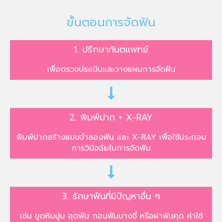
ขั้นตอนการจัดฟัน
1. ปรึกษาทันตแพทย์
เพื่อตรวจประเมินและวางแผนการจัดฝัน
2. พิมพ์ปาก + X-RAY
พิมพ์ปากสร้างแบบจำลองฟัน และ X-RAY เพื่อใช้ประกอบ
การวินิจฉัยในการจัดฟัน
3. รักษาฟันที่มีปัญหาอื่น ๆ
เช่น ขูดหินปูน อุดฟัน ถอนฟันบางซี่ หรือผ่าฟันคุด ค่าใช้