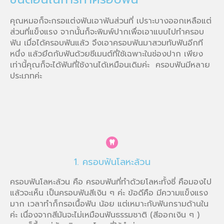
คุณหมอก็จะกรอแต่งฟันเอาฟันส่วนที่ เปราะบางออกเหลือแต่
ส่วนที่แข็งแรง จากนั้นก็จะพิมพ์ปากเพื่อเอาแบบไปทำครอบ
ฟัน เมื่อได้ครอบฟันแล้ว จึงเอาครอบฟันมาสวมทับฟันอีกที
หนึ่ง แล้วยึดกับฟันด้วยซีเมนต์ที่ใช้เฉพาะในช่องปาก เพียง
เท่านี้คุณก็จะได้ฟันที่ใช้งานได้เหมือนเดิมค่ะ ครอบฟันมีหลาย
ประเภทค่ะ
1. ครอบฟันโลหะล้วน
ครอบฟันโลหะล้วน คือ ครอบฟันที่ทำด้วยโลหะทั้งซี่ คือมองไป
แล้วจะเห็น เป็นครอบฟันสีเงิน ๆ ค่ะ ข้อดีคือ มีความแข็งแรง
มาก เวลาทำก็กรอเนื้อฟัน น้อย แต่เหมาะกับฟันกรามด้านใน
ค่ะ เนื่องจากสีมันจะไม่เหมือนฟันธรรมชาติ (สีออกเงิน ๆ )