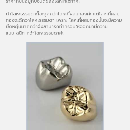
ราคาก็ขึ้นอยู่กับชนิดของโลหะที่ใช้ทำค่ะ
ถ้าโลหะธรรมดาก็จะถูกกว่าโลหะที่ผสมทองค่ะ แต่โลหะที่ผสม
ทองจะดีกว่าโลหะธรรมดา เพราะ โลหะที่ผสมทองนั้นจะมีความ
ยืดหยุ่นมากกว่าจึงสามารถทำครอบให้ออกมามีความ
แนบ สนิท กว่าโลหะธรรมดาค่ะ