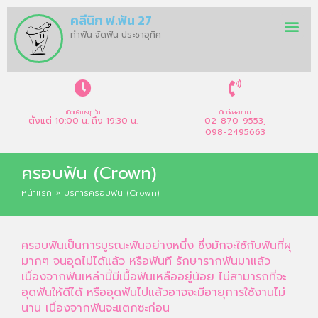
คลีนิก ฟ.ฟัน 27
บริการทันตก
อัตราค่าบริการ
ทีมทันตแ
ทำฟัน จัดฟัน ประชาอุทิศ
เปิดบริการทุกวัน
ติดต่อสอบถาม
ตั้งแต่ 10:00 น. ถึง 19:30 น.
02-870-9553,
098-2495663
ครอบฟัน (Crown)
หน้าแรก
»
บริการครอบฟัน (Crown)
ครอบฟันเป็นการบูรณะฟันอย่างหนึ่ง ซึ่งมักจะใช้กับฟันที่ผุ
มากๆ จนอุดไม่ได้แล้ว หรือฟันที รักษารากฟันมาแล้ว
เนื่องจากฟันเหล่านี้มีเนื้อฟันเหลืออยู่น้อย ไม่สามารถที่จะ
อุดฟันให้ดีได้ หรืออุดฟันไปแล้วอาจจะมีอายุการใช้งานไม่
นาน เนื่องจากฟันจะแตกซะก่อน