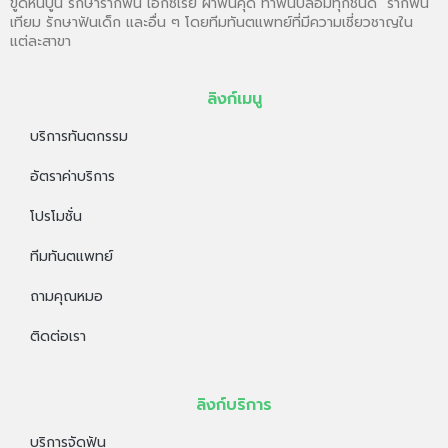
ขูดหินปูน รักษารากฟัน เอ๊กซ์เรย์ ผ่าฟันคุด ทำฟันปลอมทุกชนิด รากฟัน
เทียม รักษาฟันเด็ก และอื่น ๆ โดยทีมทันตแพทย์ที่มีความเชี่ยวชาญใน
แต่ละสาขา
ลิงก์เมนู
บริการทันตกรรม
อัตราค่าบริการ
โปรโมชั่น
ทีมทันตแพทย์
ถามคุณหมอ
ติดต่อเรา
ลิงก์บริการ
บริการจัดฟัน