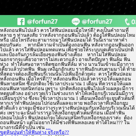
หลังถอนฟันไปแล้ว ควรใส่ฟันปลอมเมื่อไหร่ดี? คงเป็นคำถามที่
หลาย ๆ ท่านสงสัย ว่าหลังจากถอนฟันไปแล้ว ต้องใส่ฟันปลอมไหม
หรือ เมื่อไหร่ถึงจะสามารถมาใส่ฟันปลอมได้ วันนี้เรามาหาคำ
ตอบกันค่ะ หากมีความจำเป็นต้องถอนฟัน หลังจากถอนฟันออก
ไปแล้ว ควรใส่ฟันปลอมทดแทน เพื่อช่วยให้ระบบบดเคี้ยวเป็นปกติ
และป้องกันการล้มเอียงของฟันข้างเคียง หากไม่ใส่ฟันปลอม
นอกจากจะเคี้ยวอาหารไม่สะดวกแล้ว อาจเกิดปัญหา ฟันล้ม ฟัน
ห่าง ทำให้เศษอาหารติดซอกฟันที่ล้ม ห่าง นานวันเข้าจะมีอาการ
เคี้ยวแล้วปวดฟัน ฟันผุ เหงือกอักเสบ รากฟันอักเสบตามมาได้ ท้าย
ที่สุดอาจต้องเสียฟันบริเวณนั้นไปเพิ่มอีกด้วยค่ะ ควรใส่ฟันปลอม
หลังถอนฟัน เมื่อไหร่ดี??? หลังถอนฟันไปแล้วควรรอให้แผลถอน
ฟันหายสนิท ซึ่งปกติจะใช้เวลาประมาณ 1 เดือน ที่ควรรอให้แผล
ถอนฟันหายสนิทก่อน เพราะ ปกติหลังถอนฟันไปแล้วแผลจะมีการ
หดยุบตัวลง อย่างรวดเร็วในช่วงแรก ทำให้เหงือกบริเวณนั้นมีการ
เปลี่ยนรูปร่าง ซึ่งจะใช้เวลาประมาณ 1 เดือนเหงือdก็จะยุบตัวเต็มที่
หากเราทำฟันปลอมไปก่อนที่แผลจะหาย พอถึงเวลาที่เหงือกยุบ
ตัวดีแล้ว อาจจะมีช่องว่างระหว่างฟันปลอมกับเหงือกบริเวณนั้นได้
ค่ะ เพราะฉะนั้นถ้าเรารอให้เหงือกยุบตัวเต็มที่ก่อน เมื่อทำฟัน
ปลอมไปแล้ว ฟันปลอมก็จะได้แนบสนิทกับเหงือกของเราค่ะ ต้อง
ถอนฟันหน้า แต่ไม่อยากให้มีช่วงที่ฟันหลอเลย ทำได้ไหม??? ใน
บางกรณีที่จำเป็น เช่น
…
ขูดหินปูนทำให้ฟันห่าง จริงหรือ??