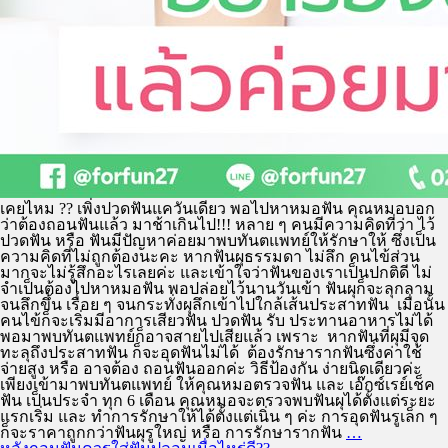
เคยไหม ?? เพิ่งปวดฟันแควันเดียว พอไปหาหมอฟัน คุณหมอบอก
ว่าต้องถอนฟันแล้ว มาช้าเกินไป!!! หลาย ๆ คนมีความคิดที่ว่า ไว้
ปวดฟัน หรือ ฟันมีปัญหาค่อยมาพบทันตแพทย์ให้รักษาให้ ซึ่งเป็น
ความคิดที่ไม่ถูกต้องนะคะ หากฟันผุธรรมดา ไม่ลึก คนไข้ส่วน
มากจะไม่รู้สึกอะไรเลยค่ะ และเข้าใจว่าฟันของเราเป็นปกติดี ไม่
จำเป็นต้องไปหาหมอฟัน พอปล่อยไว้นานวันเข้า ฟันผุก็จะลุกลาม
จนลึกขึ้น เรื่อย ๆ จนกระทั่งผุลึกเข้าไปใกล้เส้นประสาทฟัน เมื่อนั้น
คนไข้ก็จะเริ่มมีอาการเสียวฟัน ปวดฟัน รับ ประทานอาหารไม่ได้
พอมาพบทันตแพทย์ก็อาจสายไปเสียแล้ว เพราะ หากฟันที่ผุมีจุด
ทะลุถึงประสาทฟัน ก็จะอุดฟันไม่ได้ ต้องรักษารากฟันซึ่งค่าใช้
จ่ายสูง หรือ อาจต้อง ถอนฟันออกค่ะ วิธีป้องกัน ง่ายนิดเดียวค่ะ
เพียงเข้ามาพบทันตแพทย์ ให้คุณหมอตรวจฟัน และ เอ๊กซ์เรย์เช็ค
ฟัน เป็นประจำ ทุก 6 เดือน คุณหมอจะตรวจพบฟันผุได้ตั้งแต่ระยะ
แรกเริ่ม และ ทำการรักษาให้ได้ตั้งแต่เนิ่น ๆ ค่ะ การอุดฟันรูเล็ก ๆ
ก็จะราคาถูกกว่าฟันผุรูใหญ่ หรือ การรักษารากฟัน
…