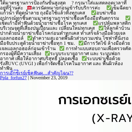
ใต้มาตรฐานการป้องกันขั้นสูงสุด ? กรุณาใส่แมสตลอดเวลาที่
อยู่ที่ร้านค่ะ
ควรนัดหมายก่อนเข้ารับบริการค่ะ
เข็มฉีดยา
แก้วน้ำ ที่ดูดน้ำลาย ถุงมือใช้แล้วทิ้งทุกเคส
อบฆ่าเชื้อ
อุปกรณ์ทุกชิ้นตามมาตรฐานการฆ่าเชื้อเครื่องมือทันตกรรม
เช็ดเก้าอี้ทำฟันด้วยน้ำยาฆ่าเชื้อโรค ทุกเคส
แรปหุ้มพลาสติก
บริเวณจุดที่เสี่ยงปนเปื้อนและ เปลี่ยนใหม่ทุกเคส
ให้ลูกค้าบ้วน
ปากด้วยน้ำยาฆ่าเชื้อโรคก่อนทำทุกเคส ทำเสร็จล้างมือด้วยเจล
แอลกอฮอล์
ทำความสะอาดพื้นผิวส่วนรวมเช่น โซฟาที่นั่งรอ
มือจับประตูด้วยน้ำยาฆ่าเชื้อทุก 1 ชม.
มีการวัดไข้ ล้างมือด้วย
เจลแอลกอฮอล์ก่อนเข้าร้าน
การทำแบบสอบถามเพื่อตรวจคัด
กรองผู้ที่มีความเสี่ยง
ระบบระบายอากาศ และ ระบบฟอก
อากาศ เพื่อให้อากาศบริสุทธิ์ ปลอดเชื้อ
ระบบฆ่าเชื้อด้วย
รังสีUVC (UVGI ) เพื่อกำจัดเชื้อโรคในอากาศ และ พื้นผิวห้อง
ทำฟัน
…
การเอ๊กซ์เรย์เช็คฟันผุ…สำคัญไฉน??
Ppla_forfun27
|
November 23, 2019