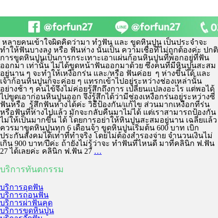
หลายคนเข้าใจผิดคิดว่ามา ทำฟัน และ ขูดหินปูน เป็นประจำจะ
ทำให้ฟันบางลง หรือ ฟันห่าง นั้นเป็น ความเชื่อที่ไม่ถูกต้องค่ะ ปกติ
การขูดหินปูนเป็นการกระเทาะเอาแผ่นก้อนหินปูนที่พอกอยู่ที่ฟัน
ออกมา เท่านั้น ไม่ได้ขูดหน้าฟันออกมาด้วย ซึ่งคนที่มีหินปูนสะสม
อยู่นาน ๆ จะทำให้เหงือกร่น และ/หรือ ฟันค่อย ๆ ห่างขึ้นได้ และ
เจ้าก้อนหินปูนก็จะค่อย ๆ แทรกเข้าไปอยู่ระหว่างช่องเหล่านั้น
อย่างช้า ๆ คนไข้จึงไม่ค่อยรู้สึกถึงการ เปลี่ยนแปลงอะไร แต่พอได้
ไปขูดเอาก่อนหินปูนออก จึงรู้สึกได้ว่ามีช่องเหงือกร่นอยู่ระหว่างซี่
ฟันหรือ รู้สึกฟันห่างได้ค่ะ วิธีป้องกัน/แก้ไข ส่วนมากเหงือกที่ร่น
หรือฟันที่ห่างไปแล้ว มักจะกลับคืนมาไม่ได้ แต่เราสามารถป้องกัน
ไม่ให้เป็นมากขึ้น ได้ โดยการอย่าให้หินปูนสะสมอยู่นาน เฉลี่ยแล้ว
ควรมาขูดหินปูนทุก 6 เดือนจ้า ขูดหินปูนเริ่มต้น 600 บาท เบิก
ประกันสังคมได้เท่าที่ทำจริง โดยไม่ต้องสำรองจ่าย จำนวนเงินไม่
เกิน 900 บาท/ปีค่ะ ถ้ายังไม่รู้ว่าจะ ทำฟันที่ไหนดี มาที่คลินิก ฟ.ฟัน
27 ได้เลยค่ะ คลินิก ฟ.ฟัน 27
…
บริการทันตกรรม
บริการอุดฟัน
บริการถอนฟัน
บริการผ่าฟันคุด
บริการขูดหินปูน