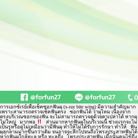
การเอกซ์เรย์เพื่อเช็คซอกฟันผุ (x-ray bite wing) มีความสำคัญมาก
เพราะสามารถตรวจเช็คฟันตรง ซอกฟันได้ ว่าผุไหม เนื่องจาก
ตรงบริเวณซอกของฟัน จะไม่สามารถตรวจดูด้วยตาเปล่าได้ หากผุ
ไม่ใหญ่ มากพอ
ส่วนมากหากฟันผุในบริเวณนี้ ช่วงแรกจะไม่
เป็นรูหรือดูไม่เหมือนว่ามีฟันผุ ทำให้ไม่ได้รับการรักษา ทำให้ ฟัน
ผุลุกลามมากขึ้นกว่าเดิม จนอาจจะลึกไปจนถึงโพรงประสาทฟันได้
หากฟันผุใกล้ทะลุ หรือ ทะลุถึง โพรงประสาทฟัน เมื่อนั้นคนไข้ถึง