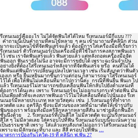
รีเทนเนอร์คืออะไร ไม่ได้จัดฟันใส่ได้ไหม รีเทนเนอร์มีกี่แบบ ???
คำถามนี้เป็นคำถามที่คนไข้หลาย ๆ คน เข้ามาถามที่คลินิก ส่วน
มากจะเป็นคนไข้ที่จัดฟันเสร็จแล้ว ต้องมีการใส่เครื่องมือที่เรียกว่า
รีเทนเนอร์ ตัวรีเทนเนอร์เป็นเครื่องมือที่ใช้ในการคงสภาพฟันเอา
ไว้ เช่น เราจัดฟันเสร็จแล้ว ฟันสวยแล้ว แต่หลังถอดเครื่องมือจัด
ฟันออก ฟันเรายังไม่นิ่ง อาจจะมีการขยับได้ เพราะฉะนั้นจำเป็น
อย่างยิ่งที่ต้องใส่รีเทนเนอร์หลังจากที่จัดฟันเสร็จ หรือ คนที่ไม่ได้
จัดฟันแต่ฟันมีการเปลี่ยนแปลงไปตามเวลา เช่น เริ่มสังเกตว่าฟันตัว
เองเก หรือ ยื่นเหยินมากขึ้นกว่าแต่ก่อน ก็สามารถมาใส่ีรีเทนเนอร์
ไว้ได้ เพื่อให้ฟันไม่เคลือนที่มากไปกว่านี้ค่ะ กรณีที่ฟันยื่น ฟันเก ไป
แล้ว รีเทนเนอร์ไม่สามารถขยับเคลื่อนฟันให้กลับไปยังตำแหน่งที่
ต้องการได้นะคะ เพราะ รีเทนเนอร์จะไม่ออกแรงกระทำต่อฟัน มัน
เป็นเพียงตัวที่จะคงสภาพฟันเอาไว้ไม่ให้เคลื่อนที่ต่อไปนั่นเอง รีเท
นเนอร์มีหลายประเภท หลายวัสดุค่ะ เช่น 1.รีเทนเนอร์ที่ทำจาก
ลวดดัด และ อคริลิก ซึ่งจะมีส่วนของลวดที่นำมาดัดให้เข้ารูปกับ
ฟันของเรา พร้อมทั้งมีอคริลิกหลากหลายสีสัน มาช่วยล๊อกฟันอีก
ชั้นนึงด้วย 2. รีเทนเนอร์ที่เป็นสีใส ไม่มีลวดดัด จะเป็นรีเทนเนอร์
สีใส ๆ ไม่มีลวดเลย ใส่ครอบไปที่ฟัน รีเทนเนอร์แบบนี้จะเน้นความ
เป็นธรรมชาติ เพราะ ใส่แล้วแทบสังเกตไม่ออกว่าใส่รีเทนเนอร์อยู่
เพราะจะมีลักษณะที่บาง และ สีสี ครอบไปที่ฟัน
…
มาตรการป้องกันโควิด-19 ที่ คลินิก ฟ.ฟัน 27